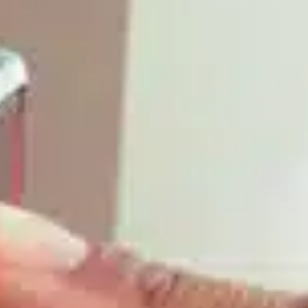
Prodotti
Offerte di lavoro
Otolift Modul-Air Smart
Centro di consulenza
Otolift Two
Otolift Line