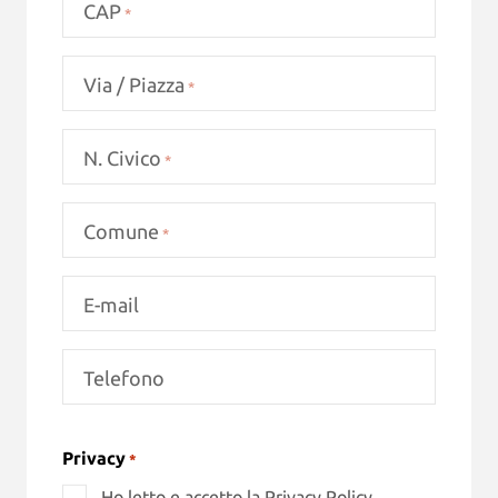
CAP
*
Via / Piazza
*
N. Civico
*
Comune
*
E-mail
Telefono
CAPTCHA
Privacy
*
Ho letto e accetto la
Privacy Policy