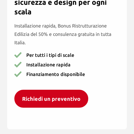
sicurezza e design per ogni
Prodotti
scala
Offerte di lavoro
Otolift Modul-Air Smart
Installazione rapida, Bonus Ristrutturazione
Centro di consulenza
Otolift Two
Edilizia del 50% e consulenza gratuita in tutta
Italia.
Otolift Line
Per tutti i tipi di scale
Installazione rapida
Finanziamento disponibile
Richiedi un preventivo