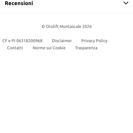
Recensioni
Prodotti
Offerte di lavoro
Otolift Modul-Air Smart
Centro di consulenza
© Otolift Montascale 2026
Otolift Two
CF e PI 06318200968
Disclaimer
Privacy Policy
Otolift Line
Contatti
Norme sui Cookie
Trasparenza