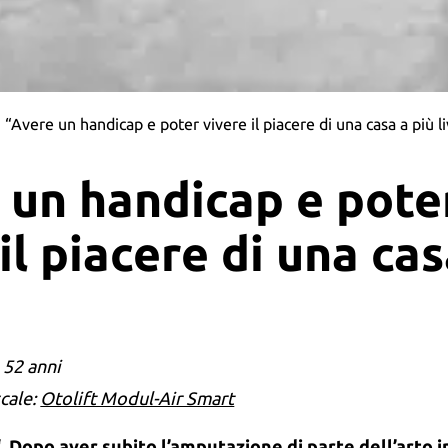
“Avere un handicap e poter vivere il piacere di una casa a più li
 un handicap e pote
il piacere di una cas
–
52 anni
cale:
Otolift Modul-Air Smart
 “..Dopo aver subito l’amputazione di parte dell’arto 