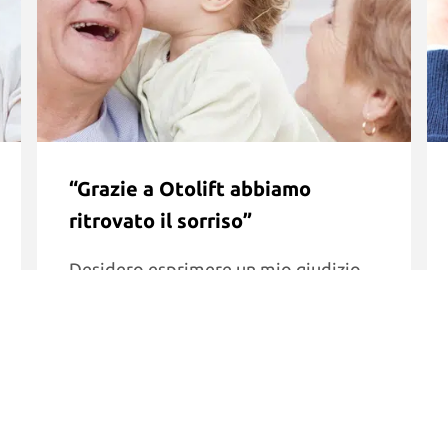
“Grazie a Otolift abbiamo
ritrovato il sorriso”
Desidero esprimere un mio giudizio
sull’ottimo lavoro offerto alla mia
famiglia dal Signor Diego di Otolift.
La professionalità dimostrata ha
permesso la realizzazione.