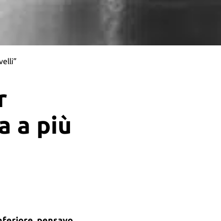
velli”
r
a a più
inferiore, pensavo