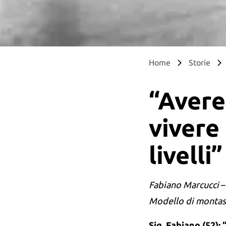
Home
Storie
“Avere
vivere 
livelli”
Fabiano Marcucci
Modello di montas
Sig. Fabiano (52):