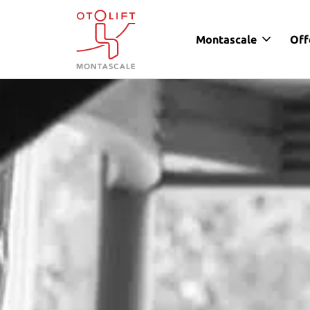
Montascale
Off
Otolift Montascale