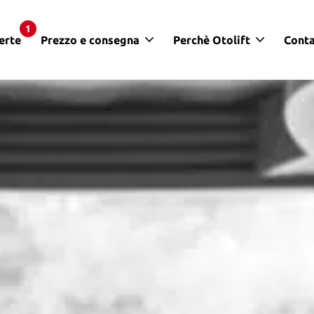
1
erte
Prezzo e consegna
Perchè Otolift
Conta