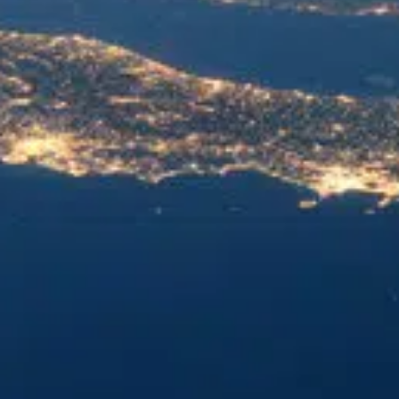
Prodotti
Offerte di lavoro
Otolift Modul-Air Smart
Centro di consulenza
Otolift Two
Otolift Line